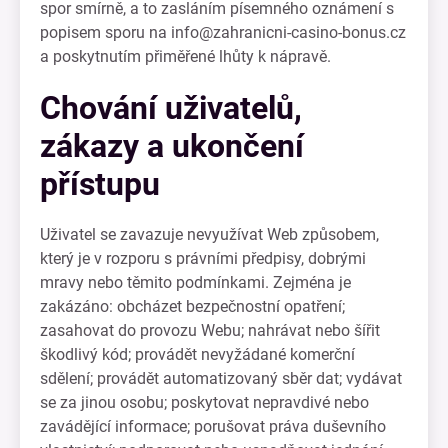
spor smírně, a to zasláním písemného oznámení s
popisem sporu na
info@zahranicni-casino-bonus.cz
a poskytnutím přiměřené lhůty k nápravě.
Chování uživatelů,
zákazy a ukončení
přístupu
Uživatel se zavazuje nevyužívat Web způsobem,
který je v rozporu s právními předpisy, dobrými
mravy nebo těmito podmínkami. Zejména je
zakázáno: obcházet bezpečnostní opatření;
zasahovat do provozu Webu; nahrávat nebo šířit
škodlivý kód; provádět nevyžádané komerční
sdělení; provádět automatizovaný sběr dat; vydávat
se za jinou osobu; poskytovat nepravdivé nebo
zavádějící informace; porušovat práva duševního