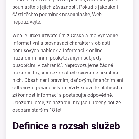
souhlasíte s jejich závazností. Pokud s jakoukoli
částí těchto podmínek nesouhlasíte, Web
nepoužívejte.
Web je určen uživatelům z Česka a má výhradně
informativní a srovnávací charakter v oblasti
bonusových nabídek a informací k online
hazardním hrám poskytovaným subjekty
působícími v zahraničí. Neprovozujeme žádné
hazardní hry, ani nezprostředkováváme účast na
nich. Obsah není právním, daňovým, finančním ani
odborným poradenstvím. Vždy si ověřte platnost a
zákonnost informací a postupujte odpovědně.
Upozorňujeme, že hazardní hry jsou určeny pouze
osobám starším 18 let.
Definice a rozsah služeb