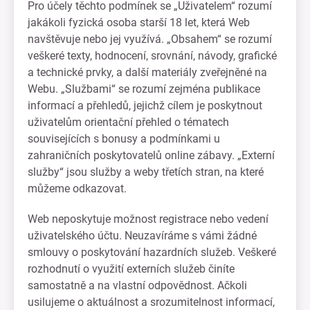
Pro účely těchto podmínek se „Uživatelem“ rozumí
jakákoli fyzická osoba starší 18 let, která Web
navštěvuje nebo jej využívá. „Obsahem“ se rozumí
veškeré texty, hodnocení, srovnání, návody, grafické
a technické prvky, a další materiály zveřejněné na
Webu. „Službami“ se rozumí zejména publikace
informací a přehledů, jejichž cílem je poskytnout
uživatelům orientační přehled o tématech
souvisejících s bonusy a podmínkami u
zahraničních poskytovatelů online zábavy. „Externí
služby“ jsou služby a weby třetích stran, na které
můžeme odkazovat.
Web neposkytuje možnost registrace nebo vedení
uživatelského účtu. Neuzavíráme s vámi žádné
smlouvy o poskytování hazardních služeb. Veškeré
rozhodnutí o využití externích služeb činíte
samostatně a na vlastní odpovědnost. Ačkoli
usilujeme o aktuálnost a srozumitelnost informací,