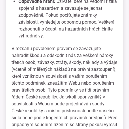
Odpovědné hraní:
Uživatel bere na vědomí rizika
spojená s hazardem a zavazuje se jednat
zodpovědně. Pokud pociťujete známky
závislosti, vyhledejte odbornou pomoc. Veškerá
rozhodnutí o účasti na hazardních hrách činíte
výhradně vy.
V rozsahu povoleném právem se zavazujete
nahradit škodu a odškodnit nás za veškeré nároky
třetích osob, závazky, ztráty, škody, náklady a výdaje
(včetně přiměřených nákladů na právní zastoupení),
které vzniknou v souvislosti s vaším porušením
těchto podmínek, zneužitím Webu nebo porušením
práv třetích osob. Tyto podmínky se řídí právním
řádem České republiky. Jakýkoli spor vzniklý v
souvislosti s Webem bude projednáván soudy
České republiky s místní příslušností podle našeho
sídla nebo podle kogentních právních předpisů. Před
případným soudním řízením se strany pokusí vyřešit